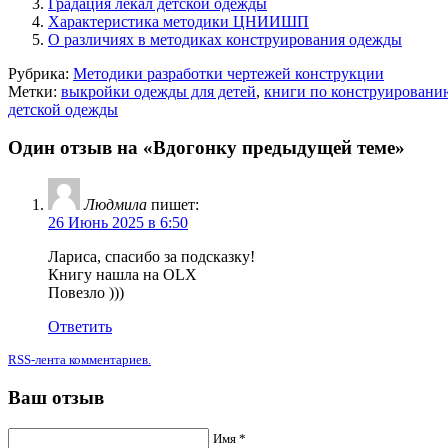
Градация лекал детской одежды
Характеристика методики ЦНИИШП
О различиях в методиках конструирования одежды
Рубрика:
Методики разработки чертежей конструкции
Метки:
выкройки одежды для детей
,
книги по конструировани
детской одежды
Один отзыв на «Вдогонку предыдущей теме»
Людмила
пишет:
26 Июнь 2025 в 6:50
Лариса, спасибо за подсказку!
Книгу нашла на OLX
Повезло )))
Ответить
RSS-лента комментариев.
Ваш отзыв
Имя *