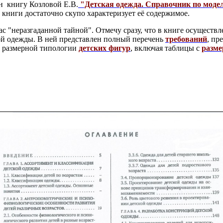
ин книгу Козловой Е.В.
"Детская одежда. Справочник по мод
е книги достаточно скупо характеризует её содержимое.
с "неразгаданной тайной". Отмечу сразу, что в книге осуществл
ой одежды. В ней представлен полный перечень
требований
, пр
у размерной типологии
детских фигур
, включая таблицы с
разм