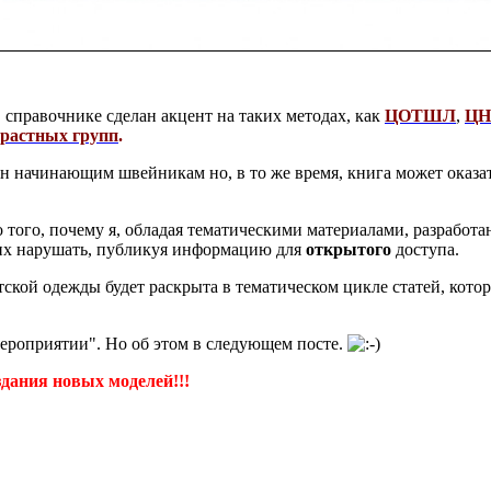
 справочнике сделан акцент на таких методах, как
ЦОТШЛ
,
Ц
зрастных групп
.
езен начинающим швейникам но, в то же время, книга может ок
о того, почему я, обладая тематическими материалами, разрабо
их нарушать, публикуя информацию для
открытого
доступа.
ской одежды будет раскрыта в тематическом цикле статей, кото
мероприятии". Но об этом в следующем посте.
здания новых моделей!!!