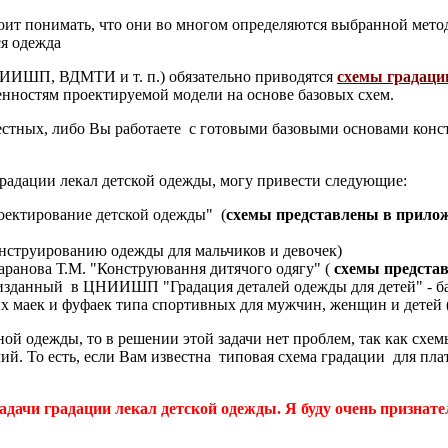
стоит понимать, что они во многом определяются выбранной мет
ся одежда
ИШП, ВДМТИ и т. п.) обязательно приводятся
схемы градаци
енностям проектируемой модели на основе базовых схем.
естных, либо Вы работаете с готовыми базовыми основами конст
радации лекал детской одежды, могу привести следующие:
оектирование детской одежды" (
схемы представлены в прило
струированию одежды для мальчиков и девочек)
аранова Т.М. "Конструювання дитячого одягу" (
схемы предста
изданный в ЦНИИШП "Градация деталей одежды для детей" - ба
 маек и фуфаек типа спортивных для мужчин, женщин и детей (
ной одежды, то в решении этой задачи нет проблем, так как схе
й. То есть, если Вам известна типовая схема градации для плат
адачи градации лекал детской одежды. Я буду очень признат