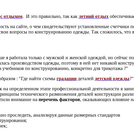
ы
с отдыхом
. И это правильно, так как
летний отдых
обеспечивае
сть на сайте, о чем свидетельствуют установленные счетчики по
ть свои вопросы по конструированию одежды. Так сложилось, что 
ше я работала только с мужской и женской одеждой, но сейчас п
алась производством одежды, поэтому в ней нет никакой констру
з учебников по конструированию, конкретно для трикотажа ?"
разом : "Где найти схемы
градации
деталей
детской одежды
?"
как на определенном этапе профессиональной деятельности я за
 принципы технического размножения деталей конструкции разл
ратили внимание на
перечень факторов
, оказывающих влияние н
но проследить, анализируя данные размерных стандартов
труирования;
чек;