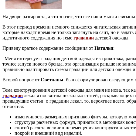
На дворе разгар лета, а это значит, что все наши мысли связан
В этот период времени немного снижается читательская активно
которые находят время не только заглянуть на сайт, но и зада
идентичного содержания по теме
градации
детской одежды.
Приведу краткое содержание сообщения от
Натальи
:
"Меня интересует градация детской одежды из трикотажа, рань
точнее запуск нового бренда, эта организация раньше не заним
правильно адаптировать схемы градации для детской одежды и
Второй вопрос от
Светланы
был сформулирован следующим об
Тема конструирования детской одежды для меня не нова, так 
градации
лекал я посвятила несколько статей, раскрывающих
предыдущие статьи о градации лекал, то, вероятнее всего, об
относятся:
изменчивость
размерных признаков
фигуры, которую мож
структура расчетных формул, принятых в методиках конс
способ расчета величин перемещения конструктивных то
покрой и внешний вид изделий.