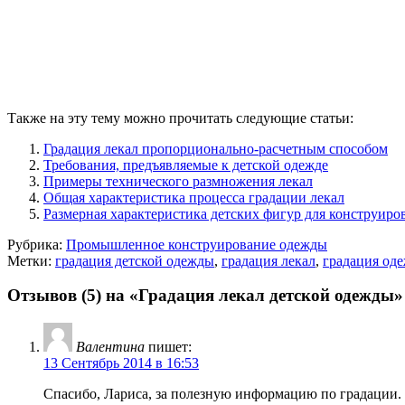
Также на эту тему можно прочитать следующие статьи:
Градация лекал пропорционально-расчетным способом
Требования, предъявляемые к детской одежде
Примеры технического размножения лекал
Общая характеристика процесса градации лекал
Размерная характеристика детских фигур для конструир
Рубрика:
Промышленное конструирование одежды
Метки:
градация детской одежды
,
градация лекал
,
градация оде
Отзывов (5) на «Градация лекал детской одежды»
Валентина
пишет:
13 Сентябрь 2014 в 16:53
Спасибо, Лариса, за полезную информацию по градации.