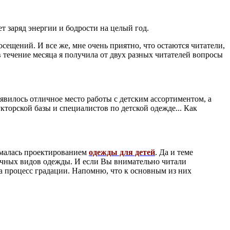
т заряд энергии и бодрости на целый год.
сещений. И все же, мне очень приятно, что остаются читатели,
в течение месяца я получила от двух разных читателей вопросы
оявилось отличное место работы с детским ассортиментом, а
кторской базы и специалистов по детской одежде... Как
нималась проектированием
одежды для детей
. Да и теме
ичных видов одежды. И если Вы внимательно читали
а процесс градации. Напомню, что к основным из них