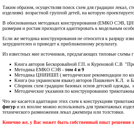
Таким образом, осуществляя поиск схем для градации лекал, 
изделиям) возрастной группой детей, на которую проектирует
В обоснованных методиках конструирования (ЕМКО СЭВ, ЦНИ
размерам и ростам приходится адаптировать к модельным особ
Если же методика конструирования не относится к разряду изв
затруднителен и приведет к приближенному результату.
Из известных мне источников, предлагающих типовые схемы г
Книга авторов Бескоровайной Г.П. и Куреновой С.В "Пр
Методика ЕМКО СЭВ -
том 4 и 9
Методика ЦНИИШП ( методические рекомендации по кон
Книга (на украинском языке) авторов Пашкевич К.Л. и Б
Сборник схем градации базовых основ детской одежды, 
Методические указания по конструированию трикотажных
Что же касается адаптации этих схем к конструкциям трикотаж
фигур
и их вполне можно использовать для трикотажных издели
технического размножения лекал джемпера или толстовки.
Конечно же, у Вас может быть собственный опыт решения з