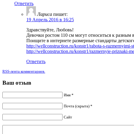
Ответить
Лариса
пишет:
19 Апрель 2016 в 16:25
Здравствуйте, Любовь!
Девочки ростом 110 см могут относиться к разным 
Поищите в интернете размерные стандарты детског
http://wellconstruction.ru/konstr1/rabota-s-razmernyimi-s
http://wellconstruction.ru/konstr1/razmernyie-priznaki-
Ответить
RSS-лента комментариев.
Ваш отзыв
Имя *
Почта (скрыта) *
Сайт