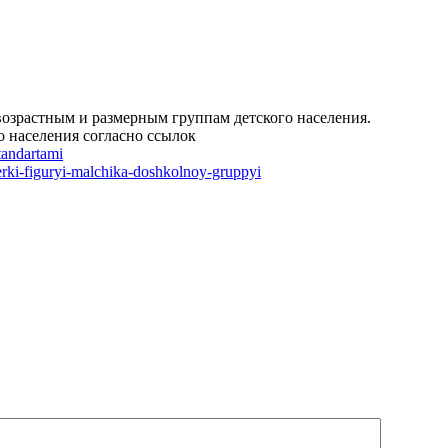
возрастным и размерным группам детского населения.
о населения согласно ссылок
tandartami
merki-figuryi-malchika-doshkolnoy-gruppyi