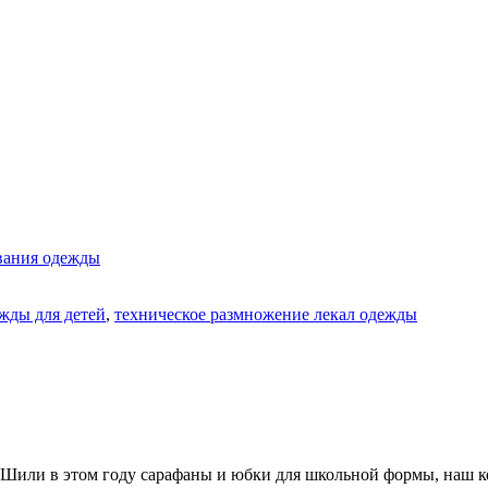
ования одежды
жды для детей
,
техническое размножение лекал одежды
 Шили в этом году сарафаны и юбки для школьной формы, наш ко