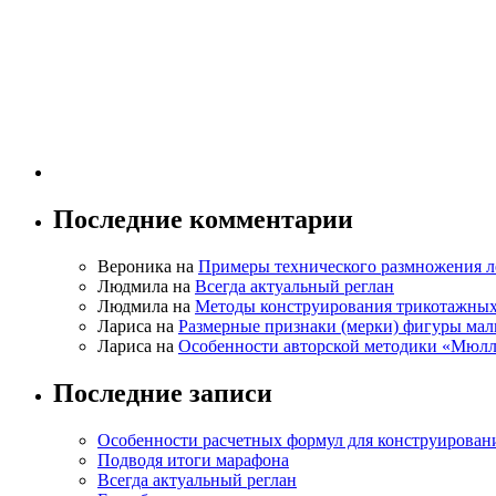
Последние комментарии
Вероника на
Примеры технического размножения л
Людмила на
Всегда актуальный реглан
Людмила на
Методы конструирования трикотажных
Лариса на
Размерные признаки (мерки) фигуры ма
Лариса на
Особенности авторской методики «Мюлл
Последние записи
Особенности расчетных формул для конструирован
Подводя итоги марафона
Всегда актуальный реглан