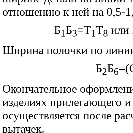
отношению к ней на 0,5-1
Б
Б
=Т
Т
или 
1
3
1
8
Ширина полочки по линии
Б
Б
=(
2
6
Окончательное оформлени
изделиях прилегающего и
осуществляется после рас
вытачек.