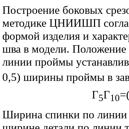
Построение боковых срезо
методике ЦНИИШП соглас
формой изделия и характ
шва в модели. Положение
линии проймы устанавлива
0,5) ширины проймы в зав
Г
Г
=
5
10
Ширина спинки по линии 
ширине детали по линии т