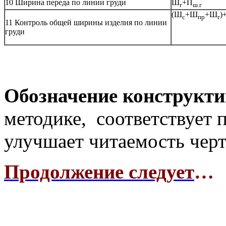
10 Ширина переда по линии груди
Ш
+П
г
ш.г
(Ш
+Ш
+Ш
)
с
пр
г
11 Контроль общей ширины изделия по линии
груди
Обозначение конструкти
методике, соответствует 
улучшает читаемость чер
Продолжение следует
…