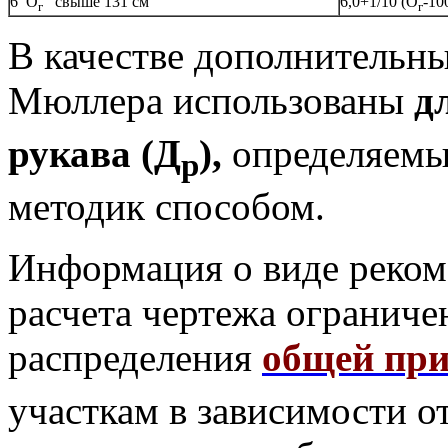
6 О
свыше 131 см
6,0+1/10 (О
-10
г
г
В качестве дополнительны
Мюллера использованы
д
рукава (Д
),
определяемы
р
методик способом.
Информация о виде реко
расчета чертежа ограниче
распределения
общей пр
участкам в зависимости о