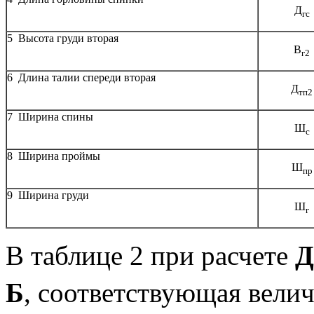
Д
гс
5 Высота груди вторая
В
г2
6 Длина талии спереди вторая
Д
тп2
7 Ширина спины
Ш
с
8 Ширина проймы
Ш
пр
9 Ширина груди
Ш
г
В таблице 2 при расчете
Д
Б
, соответствующая вели