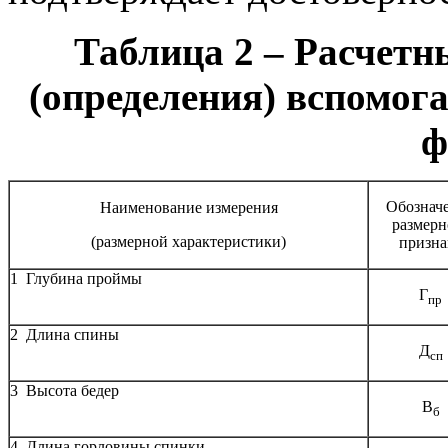
Таблица 2 – Расчет
(определения) вспомог
ф
Обознач
Наименование измерения
размерн
(размерной характеристики)
призна
1 Глубина проймы
Г
пр
2 Длина спины
Д
сп
3 Высота бедер
В
б
4 Длина горловины спинки