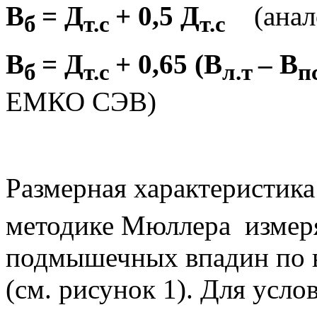
В
= Д
+ 0,5 Д
(анал
б
т.с
т.с
В
= Д
+ 0,65 (В
– В
б
т.с
л.т
п
ЕМКО СЭВ)
Размерная характеристик
методике Мюллера измер
подмышечных впадин по 
(см. рисунок 1). Для усло