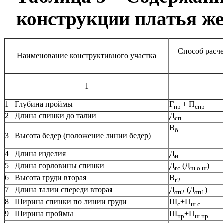
конструкции платья ж
Способ расче
Наименование конструктивного участка
1
1 Глубина проймы
Г
+ П
пр
спр
2 Длина спинки до талии
Д
сп
В
б
3 Высота бедер (положение линии бедер)
4 Длина изделия
Д
и
5 Длина горловины спинки
Д
(Д
)
гс
ш.о.ш
6 Высота груди вторая
В
г2
7 Длина талии спереди вторая
Д
(Д
)
тп2
тп1
8 Ширина спинки по линии груди
Ш
+П
с
ш.с
9 Ширина проймы
Ш
+П
пр
ш.пр