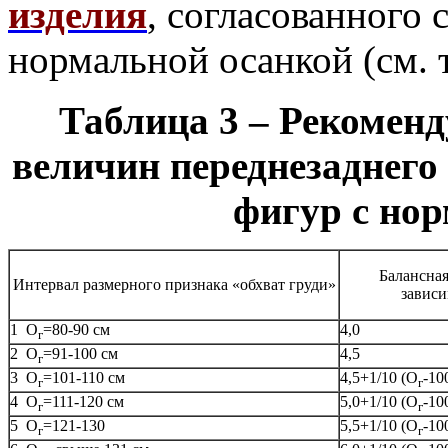
изделия
, согласованного
нормальной осанкой (см. 
Таблица 3 – Рекомен
величин переднезаднего
фигур с но
Балансная
Интервал размерного признака «обхват груди»
зависи
1 О
=80-90 см
4,0
г
2 О
=91-100 см
4,5
г
3 О
=101-110 см
4,5+1/10 (О
-10
г
г
4 О
=111-120 см
5,0+1/10 (О
-10
г
г
5 О
=121-130
5,5+1/10 (О
-10
г
г