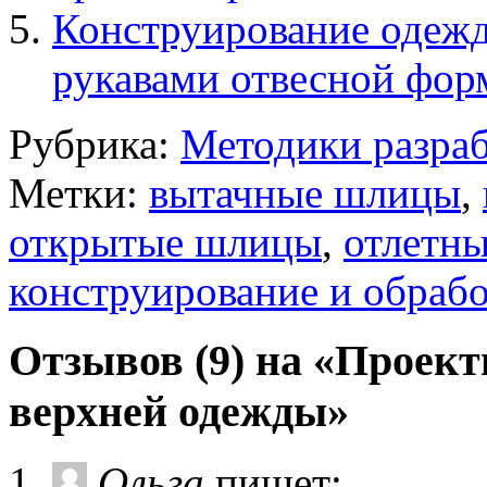
Конструирование одеж
рукавами отвесной фо
Рубрика:
Методики разраб
Метки:
вытачные шлицы
,
открытые шлицы
,
отлетн
конструирование и обрабо
Отзывов (9) на «Проек
верхней одежды»
Ольга
пишет: