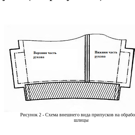
Рисунок 2 - Схема внешнего вида припусков на обраб
шлицы