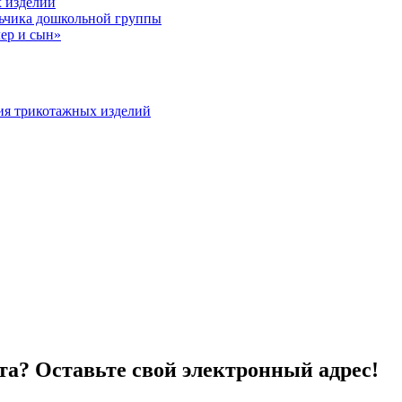
 изделий
льчика дошкольной группы
ер и сын»
ия трикотажных изделий
та? Оставьте свой электронный адрес!