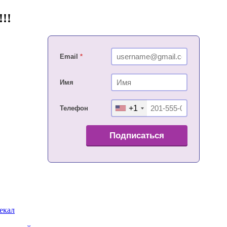
!!
Email
*
Имя
+1
Телефон
Подписаться
екал