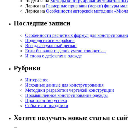
Людмила на
Методы конструирования трикотажных
Лариса на
Размерные признаки (мерки) фигуры ма
Лариса на
Особенности авторской методики «Мюлл
Последние записи
Особенности расчетных формул для конструирован
Подводя итоги марафона
Всегда актуальный реглан
Если бы ваши изделия умели говорить…
И снова о дефектах в одежде
Рубрики
Интересное
Исходные данные для конструирования
Методики разработки чертежей конструкции
Промышленное конструирование одежды
Пространство успеха
События и праздники
Хотите получать новые статьи с сай