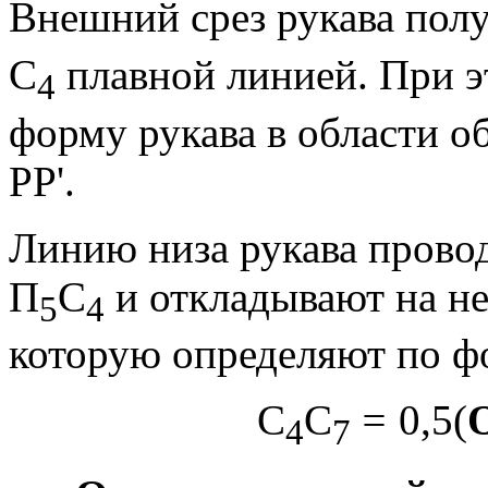
Внешний срез рукава полу
С
плавной лини­ей. При э
4
форму рукава в области об
РР'.
Линию низа рукава прово
П
С
и откладыва­ют на н
5
4
которую определяют по ф
С
С
=
0,5(
4
7