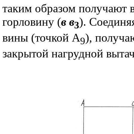
таким образом получают в
горловину (
в
в
). Соединя
3
вины (точкой А
), получа
9
закрытой нагрудной вытач