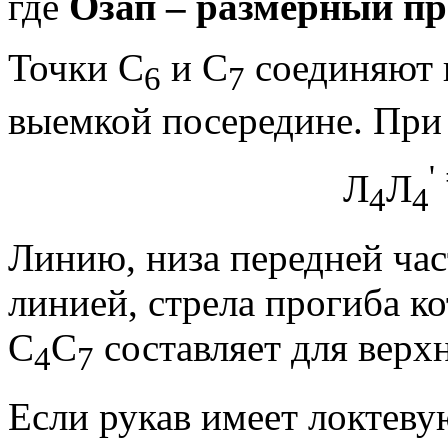
где
Озап – размерный пр
Точки С
и С
соединяют 
6
7
выемкой посередине. При
'
Л
Л
4
4
Линию, низа передней ча
линией, стрела прогиба к
С
С
составляет для верх
4
7
Если рукав имеет локтеву