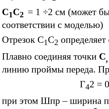
С
С
= 1 ÷2 см (может бы
1
2
соответствии с мо­делью)
Отрезок С
С
определяет
1
2
Плавно соединяя точки
С
линию проймы переда. Пр
Г
2 = 
4
при этом Шпр – ширина п