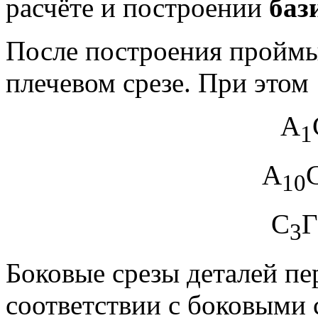
расчёте и построении
баз
После построения проймы
плечевом срезе. При этом
А
1
А
10
С
Г
3
Боковые срезы деталей пе
соответствии с боковыми 