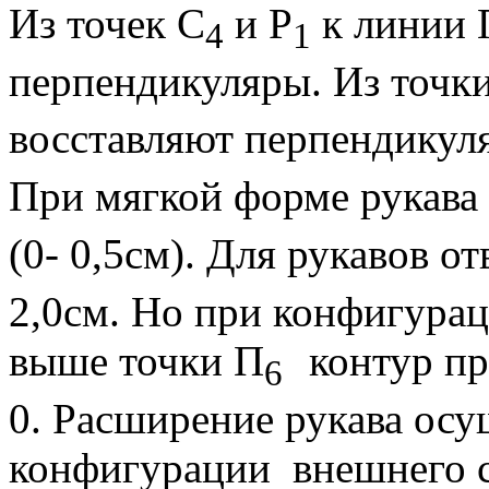
Из точек С
и Р
к линии 
4
1
перпендикуляры. Из точк
восставляют перпендикуля
При мягкой форме рукава 
(0- 0,5см). Для рукавов 
2,0см. Но при конфигура
выше точки П
контур пр
6
0. Расширение рукава осу
конфигурации внешнего ср