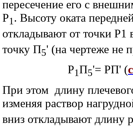
пересечение его с внешни
Р
. Высоту оката перед­н
1
откладывают от точки Р1 
точку П
' (на чертеже не п
5
Р
П
'= РП' (
1
5
При этом длину плечевого
изменяя раствор нагрудно
вниз откладывают длину р