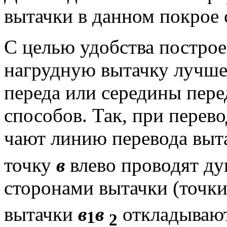
вытачки в дан­ном покрое 
С целью удобства постро
нагрудную вытачку лучше
переда или середины пере
способов. Так, при перев
чают линию перевода выт
точку
в
влево проводят ду
сторонами вытачки (точк
вытачки
в
в
откладывают
1
2