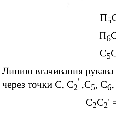
П
5
П
6
С
5
Линию втачивания рукава
'
через точки С, С
,С
, С
,
2
5
6
С
С
' 
2
2