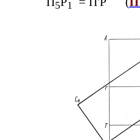
П
Р
= П'Р (
П
5
1