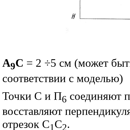
А
С
= 2 ÷5 см (может быт
9
соответствии с мо­делью)
Точки С и П
соединяют п
6
восставляют пер­пендикул
отрезок С
С
.
1
2