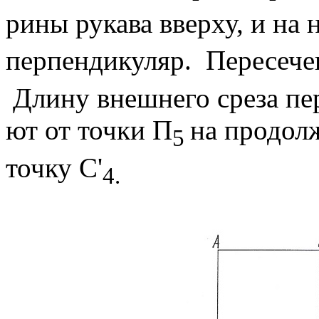
рины рукава вверху, и на 
перпендикуляр. Пересече
Длину внешнего среза пер
ют от точки П
на продо
5
точку С'
4.