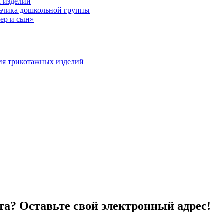
 изделий
льчика дошкольной группы
ер и сын»
ия трикотажных изделий
та? Оставьте свой электронный адрес!