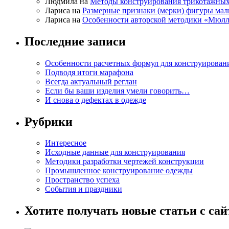
Людмила на
Методы конструирования трикотажных
Лариса на
Размерные признаки (мерки) фигуры ма
Лариса на
Особенности авторской методики «Мюлл
Последние записи
Особенности расчетных формул для конструирован
Подводя итоги марафона
Всегда актуальный реглан
Если бы ваши изделия умели говорить…
И снова о дефектах в одежде
Рубрики
Интересное
Исходные данные для конструирования
Методики разработки чертежей конструкции
Промышленное конструирование одежды
Пространство успеха
События и праздники
Хотите получать новые статьи с сай