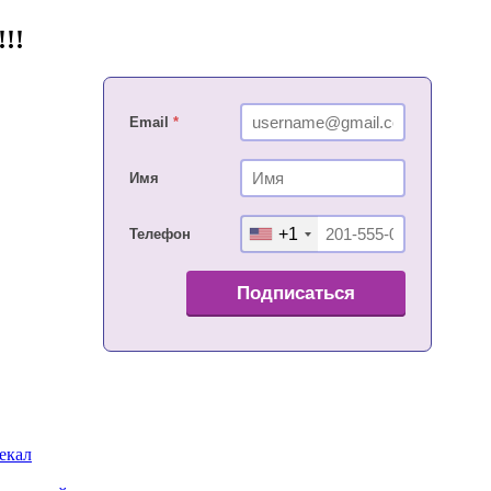
!!
Email
*
Имя
+1
Телефон
Подписаться
екал