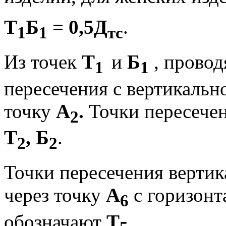
Т
Б
= 0,5Д
.
1
1
тс
Из точек
Т
и
Б
, прово
1
1
пересече­ния с вертикаль
точку
А
.
Точки пе­ресече
2
Т
, Б
.
2
2
Точки пересечения верти
через точ­ку
А
с горизонт
6
обозначают
Т
.