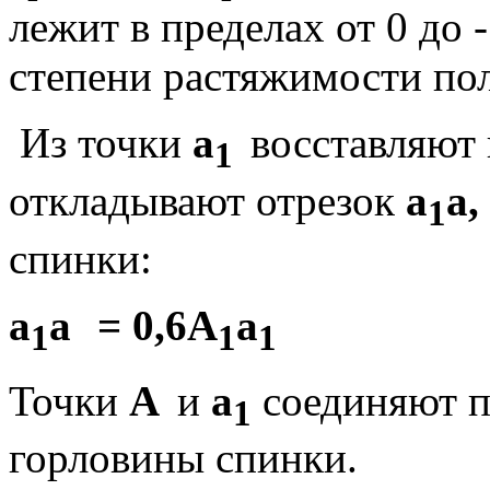
лежит в пределах от 0 до 
степени растяжимости по
Из точки
а
восставляют 
1
откладывают отрезок
а
а,
1
спинки:
а
а
= 0,6А
а
1
1
1
Точки
А
и
а
соединяют п
1
горловины спинки.