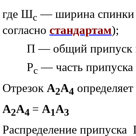
где Ш
— ширина спинки
с
согласно
стандартам
);
П — общий припуск 
Р
— часть припуска 
с
Отрезок
А
А
определяет
2
4
А
А
=
А
А
2
4
1
3
Распределение припуска