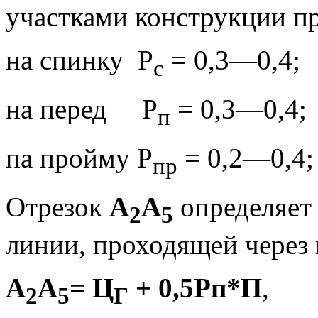
участками конструкции п
на спинку Р
= 0,3—0,4;
с
на перед Р
= 0,3—0,4;
п
па пройму Р
= 0,2—0,4;
пр
Отрезок
А
А
определяет
2
5
линии, про­ходящей через
А
А
= Ц
+ 0,5Рп*П
,
2
5
Г