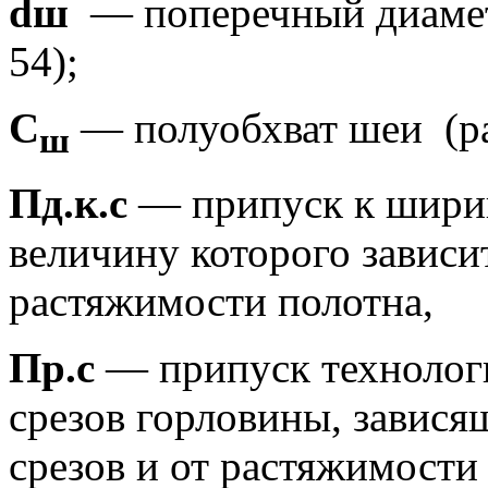
d
ш
— поперечный диаме
54);
С
— полуобхват шеи
(р
ш
Пд.к.с
— припуск к ширин
величину которого зависи
растяжимости полотна,
Пр.с
— припуск технолог
срезов горло­вины, завис
срезов и от растяжимости