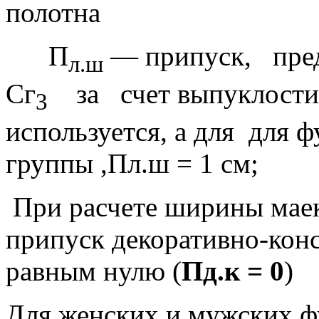
полотна
П
— припуск,
пре
л.ш
Сг
за
счет выпуклости
3
используется, а для
для ф
группы ,Пл.ш = 1 см;
При расчете ширины мае
припуск декоративно-конс
равным нулю (
Пд.к = 0
)
Для женских и мужских ф