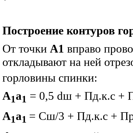
Построение контуров го
От точки
А1
вправо прово
откла­дывают на ней отре
горловины спинки:
А
а
= 0,5
d
ш + Пд.к.с + 
1
1
А
а
= Сш/3 + Пд.к.с + Пр.
1
1