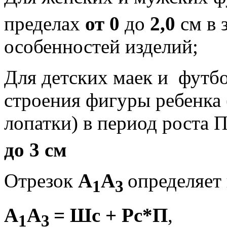
пределах
от 0
до
2,0
см
в 
особенностей изделий;
Для детских маек и
футбо
строения фи­гуры ребенка
лопатки) в период роста 
до 3 см
Отрезок
А
А
определяет
1
3
А
А
= Шс + Рс*П
,
1
3