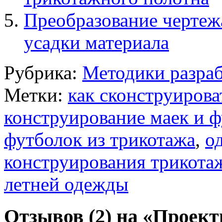
Преобразование чертеж
усадки материала
Рубрика:
Методики разраб
Метки:
как сконструиров
конструирование маек и 
футболок из трикотажа
,
о
конструирования трикота
летней одежды
Отзывов (2) на «Проек