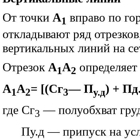
От точки
А
вправо по го
1
откладывают ряд отрезко
вертикальных линий на се
Отрезок
А
А
определяет
1
2
А
А
= [(Сг
— П
) + Пд
1
2
3
у.д
где Сг
— полуобхват груд
3
Пу.д — припуск на у