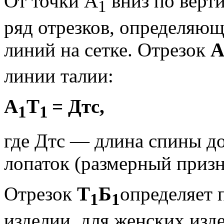
От точки А
вниз по верт
1
ряд от­резков, определяю
линий на сетке. Отрезок
линии талии:
А
Т
=
Дтс,
1
1
где Дтс — длина спины до
лопаток (раз­мерный призн
Отрезок
Т
Б
определяет 
1
1
изделии, для женских изд