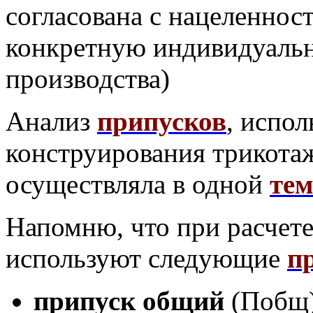
согласована с нацеленнос
конкретную индивидуальн
производства)
Анализ
припусков
, испо
конструирования трикота
осуществляла в одной
тем
Напомню, что
при расчет
используют следующие
п
при­пуск общий
(Побщ)