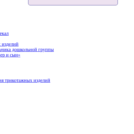
екал
 изделий
льчика дошкольной группы
ер и сын»
ия трикотажных изделий