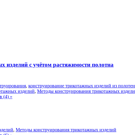
х изделий с учётом растяжимости полотна
струирования
,
конструирование трикотажных изделий из полотен
отажных изделий
,
Методы конструирования трикотажных издел
 (4) »
зделий
,
Методы конструирования трикотажных изделий