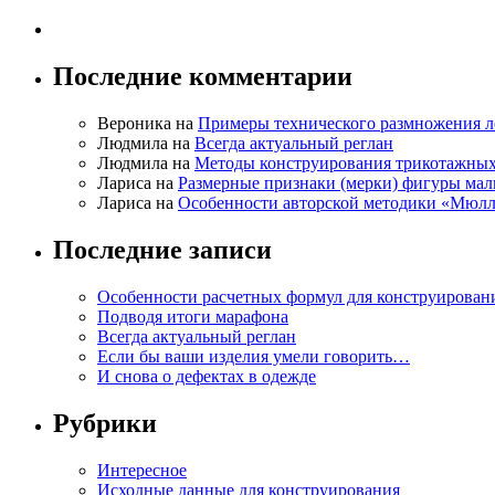
Последние комментарии
Вероника на
Примеры технического размножения л
Людмила на
Всегда актуальный реглан
Людмила на
Методы конструирования трикотажных
Лариса на
Размерные признаки (мерки) фигуры ма
Лариса на
Особенности авторской методики «Мюлл
Последние записи
Особенности расчетных формул для конструирован
Подводя итоги марафона
Всегда актуальный реглан
Если бы ваши изделия умели говорить…
И снова о дефектах в одежде
Рубрики
Интересное
Исходные данные для конструирования