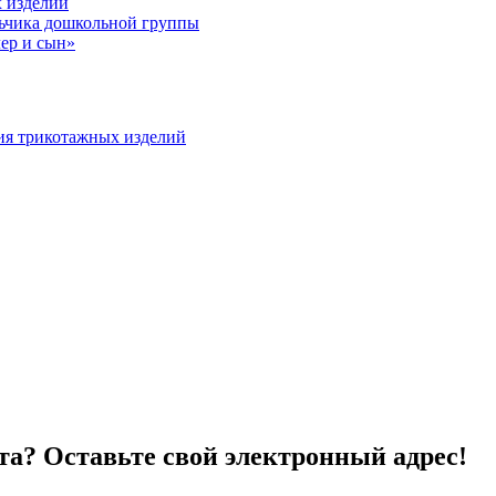
 изделий
льчика дошкольной группы
ер и сын»
ия трикотажных изделий
та? Оставьте свой электронный адрес!