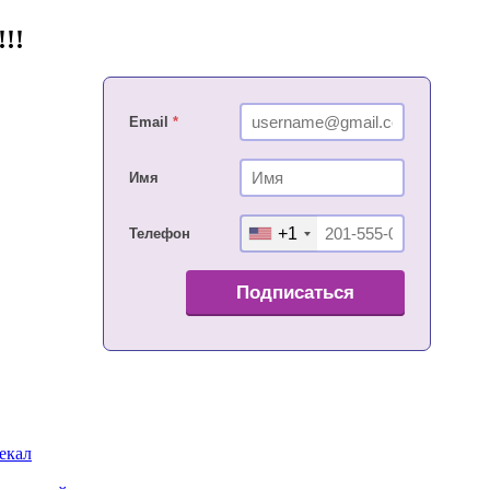
!!
Email
*
Имя
+1
Телефон
Подписаться
екал