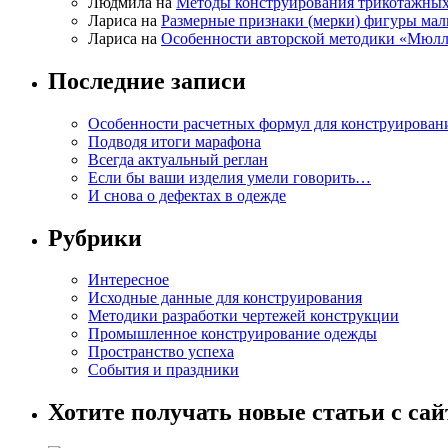
Людмила на
Методы конструирования трикотажных
Лариса на
Размерные признаки (мерки) фигуры ма
Лариса на
Особенности авторской методики «Мюлл
Последние записи
Особенности расчетных формул для конструирован
Подводя итоги марафона
Всегда актуальный реглан
Если бы ваши изделия умели говорить…
И снова о дефектах в одежде
Рубрики
Интересное
Исходные данные для конструирования
Методики разработки чертежей конструкции
Промышленное конструирование одежды
Пространство успеха
События и праздники
Хотите получать новые статьи с сай