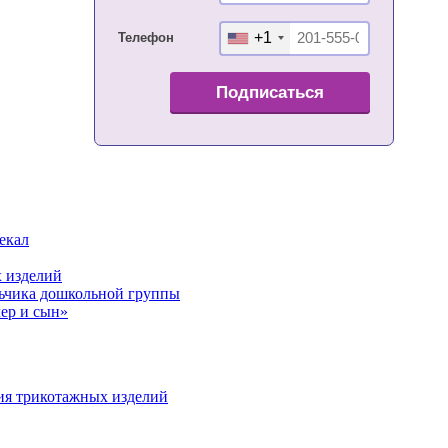
+1
Телефон
Подписаться
екал
 изделий
льчика дошкольной группы
ер и сын»
ия трикотажных изделий