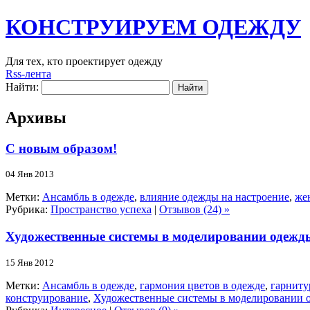
КОНСТРУИРУЕМ ОДЕЖДУ
Для тех, кто проектирует одежду
Rss-лента
Найти:
Архивы
С новым образом!
04 Янв 2013
Метки:
Ансамбль в одежде
,
влияние одежды на настроение
,
же
Рубрика:
Пространство успеха
|
Отзывов (24) »
Художественные системы в моделировании одежд
15 Янв 2012
Метки:
Ансамбль в одежде
,
гармония цветов в одежде
,
гарниту
конструирование
,
Художественные системы в моделировании 