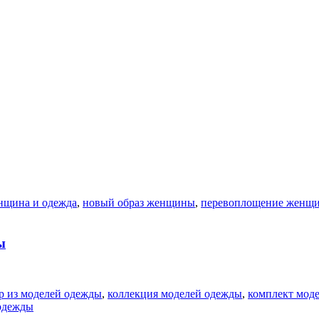
нщина и одежда
,
новый образ женщины
,
перевоплощение женщ
ы
р из моделей одежды
,
коллекция моделей одежды
,
комплект мод
одежды