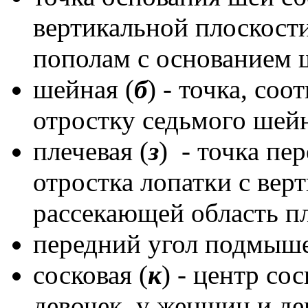
вертикальной плоскости
пополам с основанием 
шейная (
б
) - точка, с
отростку седьмого шейн
плечевая (
з
) - точка пе
отростка лопатки с вер
рассекающей область пл
передний угол подмыше
сосковая (
к
) - центр со
девочек, у женщин и д