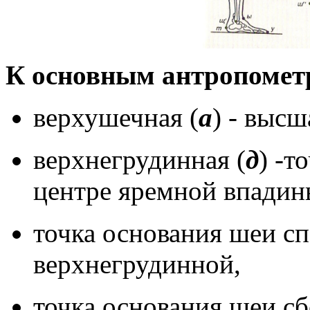
К основным антропометр
верхушечная (
а
) - высш
верхнегрудинная (
д
) -т
центре яремной впадин
точка основания шеи сп
верхнегрудинной,
точка основания шеи сб