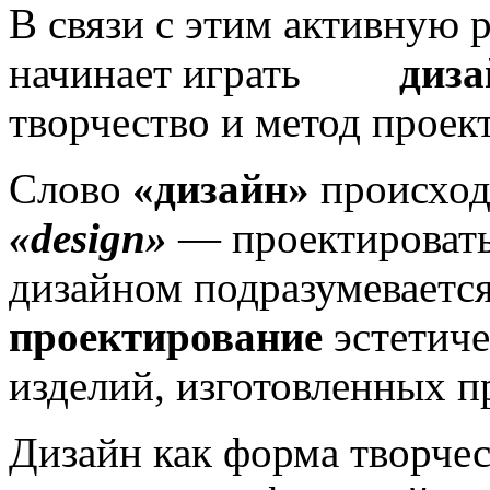
В связи с этим актив­ную
начинает играть
ди­з
творчество и метод проект
Слово
«дизайн»
происходи
«
design»
— проектировать
дизайном подразумеваетс
проектирова­ние
эстетиче
изделий, изготовленных 
Дизайн как форма творчес