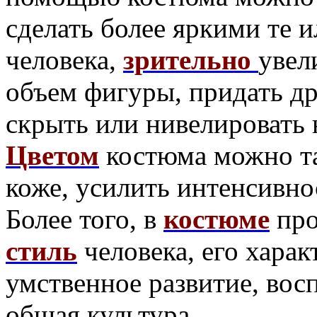
сделать более яркими те 
человека,
зрительно
увел
объем фигуры, придать др
скрыть или нивелировать 
Цветом
костю­ма можно т
коже, усилить интенсивнос
Более того, в
кос­тюме
про
стиль
человека, его харак
умственное развитие, восп
общая культура.