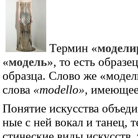
Термин
«модели
«мо­дель»
, то есть образе
об­разца. Слово же «моде
слова
«
modello»,
имеющее 
Понятие искусства объедин
ные с ней вокал и танец, т
стические виды искусств,